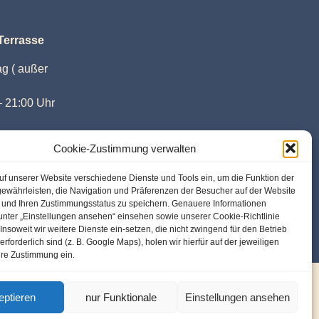
Terrasse
g ( außer
– 21:00 Uhr
e 11:30 –
Cookie-Zustimmung verwalten
:00 Uhr
uf unserer Website verschiedene Dienste und Tools ein, um die Funktion der
gewährleisten, die Navigation und Präferenzen der Besucher auf der Website
n und Ihren Zustimmungsstatus zu speichern. Genauere Informationen
unter „Einstellungen ansehen“ einsehen sowie unserer Cookie-Richtlinie
nsoweit wir weitere Dienste ein-setzen, die nicht zwingend für den Betrieb
rforderlich sind (z. B. Google Maps), holen wir hierfür auf der jeweiligen
hre Zustimmung ein.
eptieren
nur Funktionale
Einstellungen ansehen