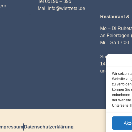
Tel 05196 – 395
ern
Mail info@wietzetal.de
Restaurant & 
Mo – Di Ruheta
an Feiertagen )
Mi – Sa 17:00 
So Warme Küch
14:00 Uhr
und 17:00 – 21
Wir setzen a
Website zu 
zu verfolge
können Sie 
entnehmen. I
der Website e
Unterseite I
Akz
Impressum
Datenschutzerklärung